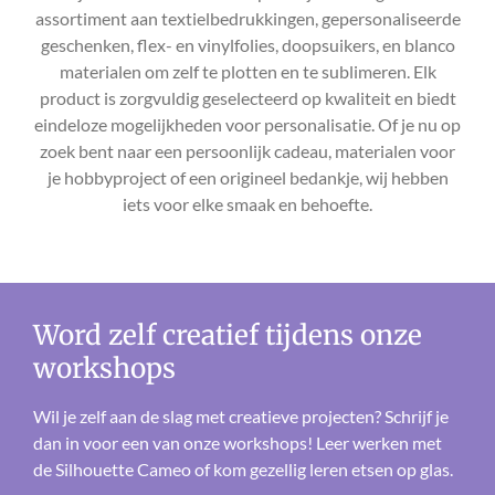
u
assortiment aan textielbedrukkingen, gepersonaliseerde
l
geschenken, flex- en vinylfolies, doopsuikers, en blanco
l
materialen om zelf te plotten en te sublimeren. Elk
s
product is zorgvuldig geselecteerd op kwaliteit en biedt
c
eindeloze mogelijkheden voor personalisatie. Of je nu op
zoek bent naar een persoonlijk cadeau, materialen voor
r
je hobbyproject of een origineel bedankje, wij hebben
e
iets voor elke smaak en behoefte.
e
n
Word zelf creatief tijdens onze
workshops
Wil je zelf aan de slag met creatieve projecten? Schrijf je
dan in voor een van onze workshops! Leer werken met
de Silhouette Cameo of kom gezellig leren etsen op glas.