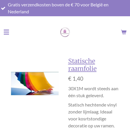
rzendkosten boven de € 70 voor België en
Ga
nd
direct
naar
de
hoofdinhoud
Statische
raamfolie
€ 1,40
30X1M wordt steeds aan
één stuk geleverd.
Statisch hechtende vinyl
zonder lijmlaag. Ideaal
voor kosrtstondige
decoratie op uw ramen.