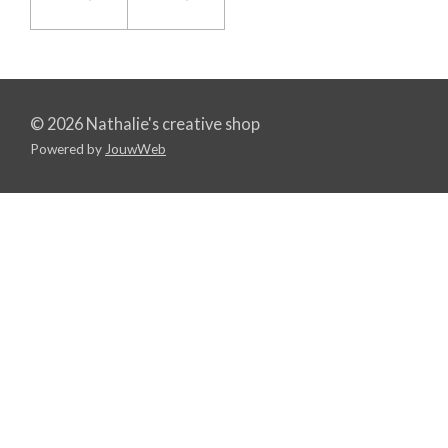
© 2026 Nathalie's creative shop
Powered by
JouwWeb