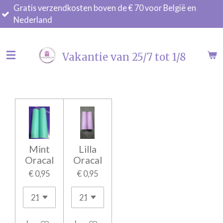
erzendkosten boven de € 70 voor België en
Ga
nd
direct
naar
de
Vakantie van 25/7 tot 1/8
hoofdinhoud
Mint
Lilla
Oracal
Oracal
€ 0,95
€ 0,95