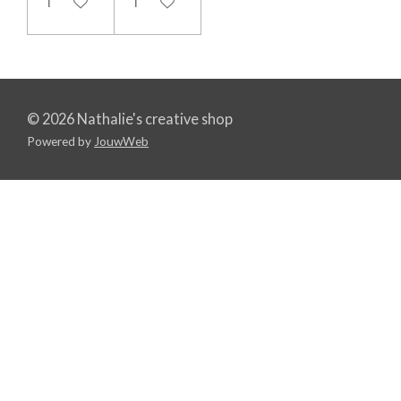
In winkelwagen
In winkelwagen
© 2026 Nathalie's creative shop
Powered by
JouwWeb