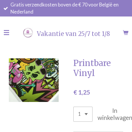
Gratis verzendkosten boven de € 70 voor België en
Ga
Nederland
direct
naar
de
Vakantie van 25/7 tot 1/8
hoofdinhoud
Printbare
Vinyl
€ 1,25
In
winkelwage