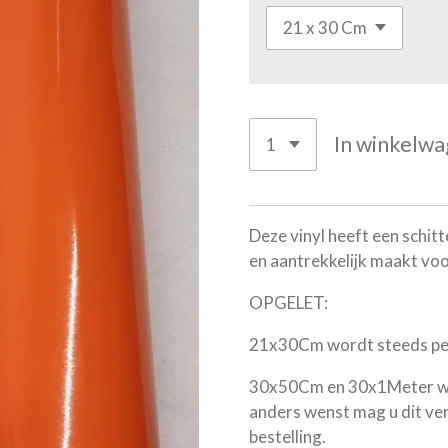
In winkelw
Deze vinyl heeft een schit
en aantrekkelijk maakt voo
OPGELET:
21x30Cm wordt steeds per
30x50Cm en 30x1Meter word
anders wenst mag u dit ve
bestelling.