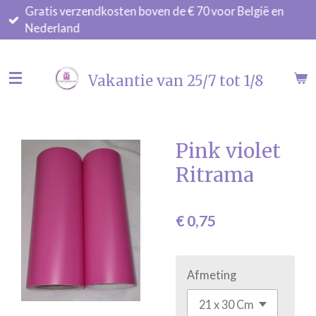
Gratis verzendkosten boven de € 70 voor België en
Ga
Nederland
direct
naar
de
Vakantie van 25/7 tot 1/8
hoofdinhoud
Pink violet
Ritrama
€ 0,75
Afmeting