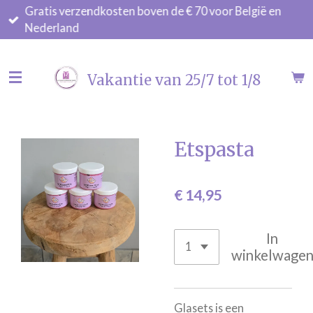
Gratis verzendkosten boven de € 70 voor België en
Ga
Nederland
direct
naar
de
Vakantie van 25/7 tot 1/8
hoofdinhoud
Etspasta
€ 14,95
In
winkelwage
Glasets is een