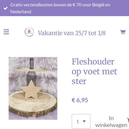
Gratis verzendkosten boven de € 70 voor België en
Ga
Nederland
direct
naar
de
Vakantie van 25/7 tot 1/8
hoofdinhoud
Fleshouder
op voet met
ster
€ 6,95
In
winkelwagen