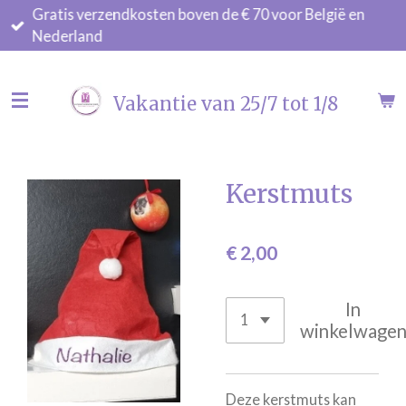
Gratis verzendkosten boven de € 70 voor België en
Ga
Nederland
direct
naar
de
Vakantie van 25/7 tot 1/8
hoofdinhoud
Kerstmuts
€ 2,00
In
winkelwage
Deze kerstmuts kan