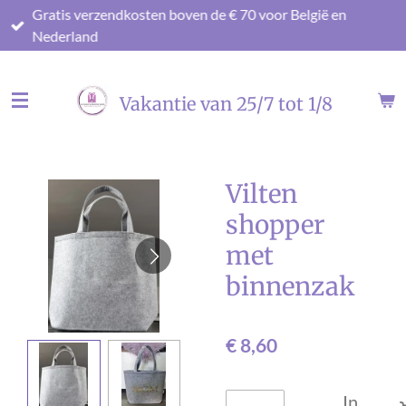
Gratis verzendkosten boven de € 70 voor België en
Ga
Nederland
direct
naar
de
Vakantie van 25/7 tot 1/8
hoofdinhoud
Vilten
shopper
met
binnenzak
€ 8,60
In