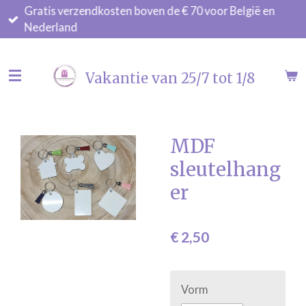
Gratis verzendkosten boven de € 70 voor België en
Ga
Nederland
direct
naar
de
Vakantie van 25/7 tot 1/8
hoofdinhoud
MDF
sleutelhang
er
€ 2,50
Vorm