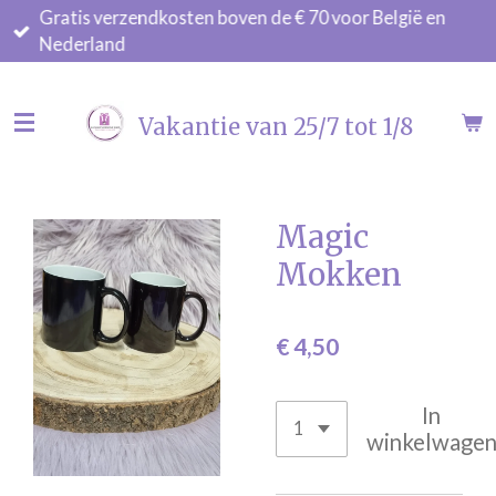
Gratis verzendkosten boven de € 70 voor België en
Ga
Nederland
direct
naar
de
Vakantie van 25/7 tot 1/8
hoofdinhoud
Magic
Mokken
€ 4,50
In
winkelwage