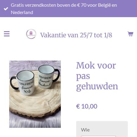
Gratis verzendkosten boven de € 70 voor België en
Ga
Nederland
direct
naar
de
Vakantie van 25/7 tot 1/8
hoofdinhoud
Mok voor
pas
gehuwden
€ 10,00
Wie