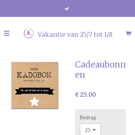
Ga
direct
naar
de
Vakantie van 25/7 tot 1/8
hoofdinhoud
Cadeaubonn
en
€ 25,00
Bedrag