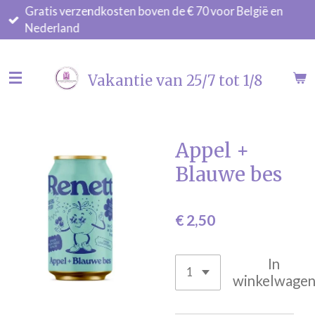
Gratis verzendkosten boven de € 70 voor België en
Ga
Nederland
direct
naar
de
Vakantie van 25/7 tot 1/8
hoofdinhoud
Appel +
Blauwe bes
€ 2,50
In
winkelwage