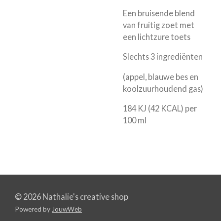
Een bruisende blend
van fruitig zoet met
een lichtzure toets
Slechts 3 ingrediënten
(appel, blauwe bes en
koolzuurhoudend gas)
184 KJ (42 KCAL) per
100 ml
© 2026 Nathalie's creative shop
Powered by
JouwWeb